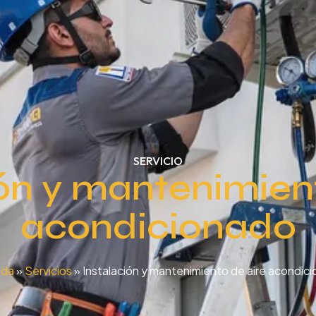
SERVICIO
ón y mantenimien
acondicionado
ada
»
Servicios
»
Instalación y mantenimiento de aire acondic