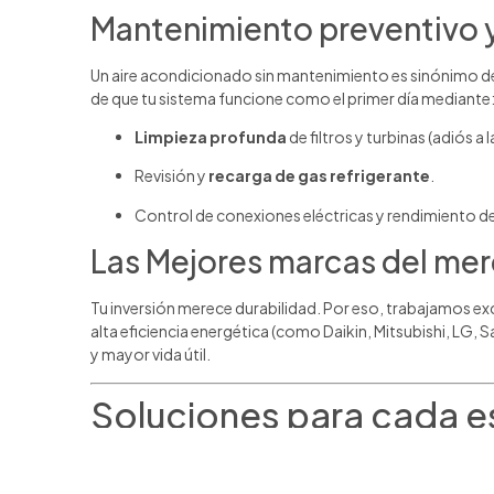
Mantenimiento preventivo y
Un aire acondicionado sin mantenimiento es sinónimo de
de que tu sistema funcione como el primer día mediante
Limpieza profunda
de filtros y turbinas (adiós a 
Revisión y
recarga de gas refrigerante
.
Control de conexiones eléctricas y rendimiento d
Las Mejores marcas del me
Tu inversión merece durabilidad. Por eso, trabajamos ex
alta eficiencia energética (como Daikin, Mitsubishi, LG
y mayor vida útil.
Soluciones para cada 
Para tu hogar:
Creamos un refugio confortable pa
aire centralizado para toda la casa, priorizando el