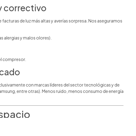
 correctivo
 facturas de luz más altas y averías sorpresa. Nos aseguramos
:
las alergias y malos olores).
el compresor.
rcado
clusivamente con marcas líderes del sector tecnológicas y de
, Samsung, entre otras). Menos ruido, menos consumo de energía
espacio
ra tu familia. Desde sistemas Split para habitaciones hasta
 ahorro energético y el diseño.