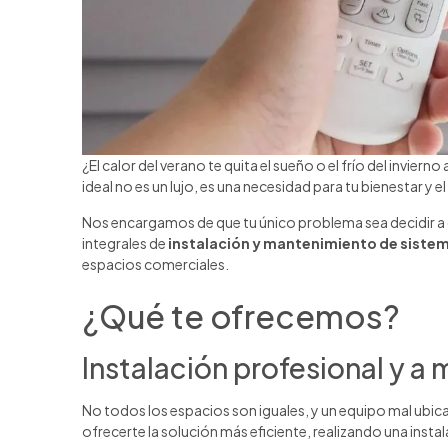
¿El calor del verano te quita el sueño o el frío del invier
ideal no es un lujo, es una necesidad para tu bienestar y el
Nos encargamos de que tu único problema sea decidir a
integrales de
instalación y mantenimiento de sistem
espacios comerciales.
¿Qué te ofrecemos?
Instalación profesional y a
No todos los espacios son iguales, y un equipo mal ubi
ofrecerte la solución más eficiente, realizando una instal