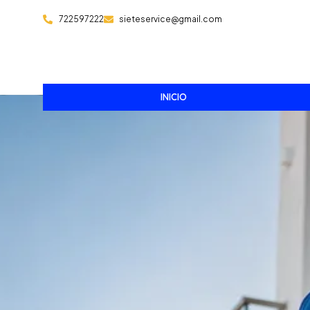
722597222
sieteservice@gmail.com
INICIO