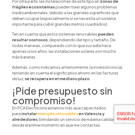
Por otra parte, las instalaciones de este tipo en
zonas de
frágiles ecosistemas
pueden traer algunos problemas
medioambientales, debido a las grandes superficies que
deben ocupar (especialmente si se necesita un sistema
importante para cubrir grandes metros cuadrados).
Ten en cuenta que estos sistemas renovables
pueden
resultar costosos
, dependiendo del tipo y tamaño. De
todas maneras, comparado con lo que sucedía hace
apenas unos años, las instalaciones solares son mucho
más baratas.
Además, como indicamos anteriormente, la inversión inicial,
teniendo en cuenta el significativo ahorro en las facturas
de luz,
se recupera en el mediano plazo
.
¡Pide presupuesto sin
compromiso!
En PCA Electricista estamos más que capacitados
para
instalar
energías renovables
en Valencia y
alrededores
, brindando un servicio de máxima calidad
desde el primer momento en que me contactas.