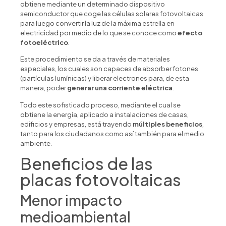
obtiene mediante un determinado dispositivo
semiconductor que coge las células solares fotovoltaicas
para luego convertir la luz de la máxima estrella en
electricidad por medio de lo que se conoce como
efecto
fotoeléctrico
.
Este procedimiento se da a través de materiales
especiales, los cuales son capaces de absorber fotones
(partículas lumínicas) y liberar electrones para, de esta
manera, poder
generar una corriente eléctrica
.
Todo este sofisticado proceso, mediante el cual se
obtiene la energía, aplicado a instalaciones de casas,
edificios y empresas, está trayendo
múltiples beneficios
,
tanto para los ciudadanos como así también para el medio
ambiente.
Beneficios de las
placas fotovoltaicas
Menor impacto
medioambiental