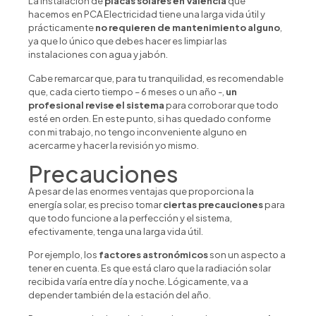
La instalación de
placas solares en Valencia
que
hacemos en PCA Electricidad tiene una larga vida útil y
prácticamente
no requieren de mantenimiento alguno
,
ya que lo único que debes hacer es limpiar las
instalaciones con agua y jabón.
Cabe remarcar que, para tu tranquilidad, es recomendable
que, cada cierto tiempo – 6 meses o un año -,
un
profesional revise el sistema
para corroborar que todo
esté en orden. En este punto, si has quedado conforme
con mi trabajo, no tengo inconveniente alguno en
acercarme y hacer la revisión yo mismo.
Precauciones
A pesar de las enormes ventajas que proporciona la
energía solar, es preciso tomar
ciertas precauciones
para
que todo funcione a la perfección y el sistema,
efectivamente, tenga una larga vida útil.
Por ejemplo, los
factores astronómicos
son un aspecto a
tener en cuenta. Es que está claro que la radiación solar
recibida varía entre día y noche. Lógicamente, va a
depender también de la estación del año.