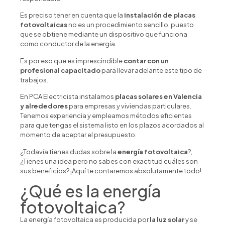
Es preciso tener en cuenta que la
instalación de placas
fotovoltaicas
no es un procedimiento sencillo, puesto
que se obtiene mediante un dispositivo que funciona
como conductor de la energía.
Es por eso que es imprescindible
contar con un
profesional capacitado
para llevar adelante este tipo de
trabajos.
En PCA Electricista instalamos
placas solares en Valencia
y alrededores
para empresas y viviendas particulares.
Tenemos experiencia y empleamos métodos eficientes
para que tengas el sistema listo en los plazos acordados al
momento de aceptar el presupuesto.
¿Todavía tienes dudas sobre la
energía fotovoltaica
?,
¿Tienes una idea pero no sabes con exactitud cuáles son
sus beneficios? ¡Aquí te contaremos absolutamente todo!
¿Qué es la energía
fotovoltaica?
La energía fotovoltaica es producida por
la luz solar
y se