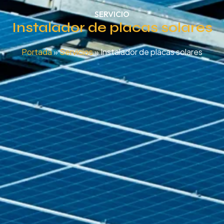
SERVICIO
Instalador de placas solares
Portada
»
Servicios
»
Instalador de placas solares