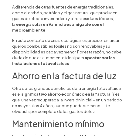
A diferencia de otras fuentes de energía tradicionales,
como el carbón, petróleo y el gas natural, que producen
gases de efecto invernadero y otros residuos tóxicos,
la
energía solar en Valencia es amigable con el
medioambiente
.
En este contexto de crisis ecológica, es preciso remarcar
que los combustibles fósiles no son renovables y su
disponibilidad es cada vez menor. Por esta razón, no cabe
duda de que es el momento ideal para
apostar por las
instalaciones fotovoltaicas
.
Ahorro en la factura de luz
Otro de los grandes beneficios de la energía fotovoltaica
es el
significativo ahorro económico en la factura
. Y es
que, una vez recuperada la inversión inicial – en un período
no mayor a los 4 años, aunque puede ser menos – te
olvidarás por completo de los gastos de luz.
Mantenimiento mínimo